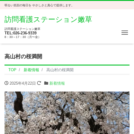
明るい笑顔の毎日を やさしさと真心で提供します。
訪問看護ステーション嫩草
訪問看護ステーション嫩草
Me
TEL:026-236-9339
8：30～17：30（月〜金）
高山村の桜満開
TOP
新着情報
高山村の桜満開
2025年4月22日
新着情報