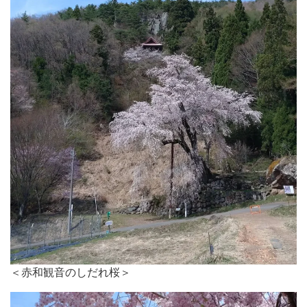
＜赤和観音のしだれ桜＞