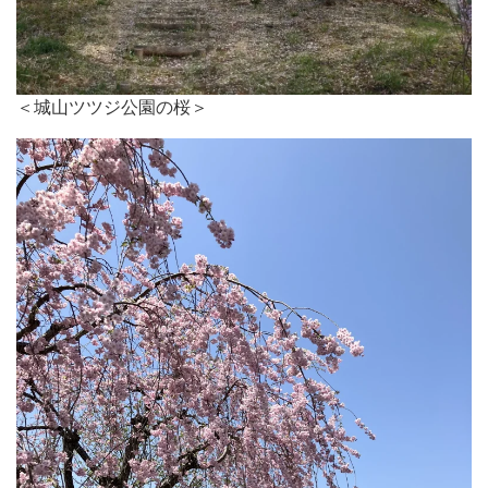
＜城山ツツジ公園の桜＞