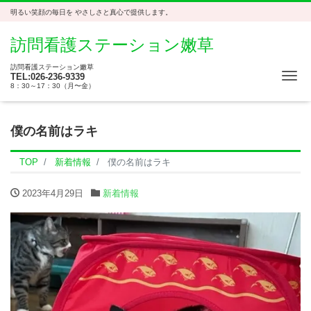
明るい笑顔の毎日を やさしさと真心で提供します。
訪問看護ステーション嫩草
訪問看護ステーション嫩草
Me
TEL:026-236-9339
8：30～17：30（月〜金）
僕の名前はラキ
TOP
新着情報
僕の名前はラキ
2023年4月29日
新着情報