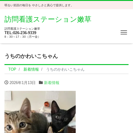
明るい笑顔の毎日を やさしさと真心で提供します。
訪問看護ステーション嫩草
訪問看護ステーション嫩草
Me
TEL:026-236-9339
8：30～17：30（月〜金）
うちのかわいこちゃん
TOP
新着情報
うちのかわいこちゃん
2026年1月13日
新着情報